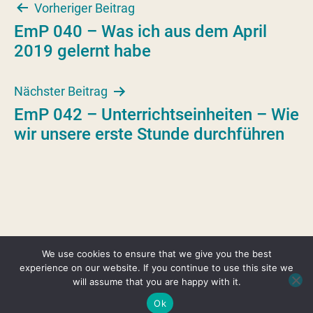
Beitragsnavigation
Vorheriger Beitrag
EmP 040 – Was ich aus dem April
2019 gelernt habe
Nächster Beitrag
EmP 042 – Unterrichtseinheiten – Wie
wir unsere erste Stunde durchführen
We use cookies to ensure that we give you the best
Copyright © 2026 Erfolgreich mit Pferden –
experience on our website. If you continue to use this site we
Marina Lange ·
Impressum
·
Datenschutz
·
AGB
·
will assume that you are happy with it.
Haftungsausschluss
Ok