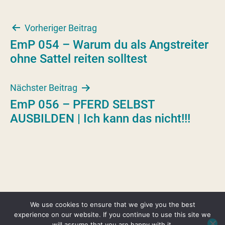
Beitragsnavigation
Vorheriger Beitrag
EmP 054 – Warum du als Angstreiter
ohne Sattel reiten solltest
Nächster Beitrag
EmP 056 – PFERD SELBST
AUSBILDEN | Ich kann das nicht!!!
We use cookies to ensure that we give you the best
Copyright © 2026 Erfolgreich mit Pferden –
experience on our website. If you continue to use this site we
Marina Lange ·
Impressum
·
Datenschutz
·
AGB
·
will assume that you are happy with it.