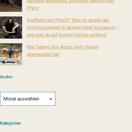
bessere Beziehung zwischen Mensch und
Pferd
Kopfkino und Pferd?! Was du gegen die
Horrorszenarien in deinem Kopf tun kannst –
und was du auf keinen Fall tun solltest!
Wie Sabine ihre Angst vorm Reiten
überwunden hat
Archiv
Archiv
Kategorien