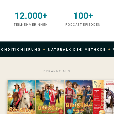
12.000+
100+
TEILNEHMERINNEN
PODCAST-EPISODEN
TIONIERUNG
✦
NATURALKIDS® METHODE
✦
VERTR
BEKANNT AUS